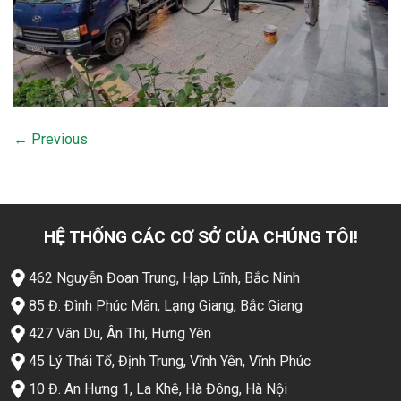
←
Previous
HỆ THỐNG CÁC CƠ SỞ CỦA CHÚNG TÔI!
462 Nguyễn Đoan Trung, Hạp Lĩnh, Bắc Ninh
85 Đ. Đình Phúc Mãn, Lạng Giang, Bắc Giang
427 Vân Du, Ân Thi, Hưng Yên
45 Lý Thái Tổ, Định Trung, Vĩnh Yên, Vĩnh Phúc
10 Đ. An Hưng 1, La Khê, Hà Đông, Hà Nội