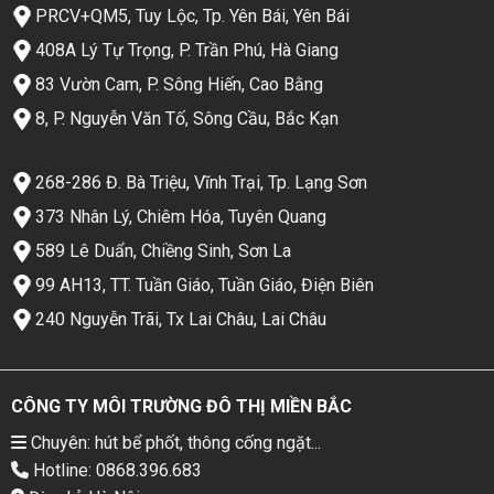
PRCV+QM5, Tuy Lộc, Tp. Yên Bái, Yên Bái
408A Lý Tự Trọng, P. Trần Phú, Hà Giang
83 Vườn Cam, P. Sông Hiến, Cao Bằng
8, P. Nguyễn Văn Tố, Sông Cầu, Bắc Kạn
268-286 Đ. Bà Triệu, Vĩnh Trại, Tp. Lạng Sơn
373 Nhân Lý, Chiêm Hóa, Tuyên Quang
589 Lê Duẩn, Chiềng Sinh, Sơn La
99 AH13, TT. Tuần Giáo, Tuần Giáo, Điện Biên
240 Nguyễn Trãi, Tx Lai Châu, Lai Châu
CÔNG TY MÔI TRƯỜNG ĐÔ THỊ MIỀN BẮC
Chuyên: hút bể phốt, thông cống ngặt...
Hotline: 0868.396.683