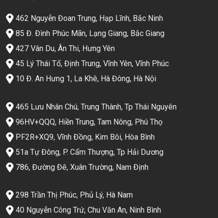
462 Nguyễn Đoan Trung, Hạp Lĩnh, Bắc Ninh
85 Đ. Đình Phúc Mãn, Lạng Giang, Bắc Giang
427 Vân Du, Ân Thi, Hưng Yên
45 Lý Thái Tổ, Định Trung, Vĩnh Yên, Vĩnh Phúc
10 Đ. An Hưng 1, La Khê, Hà Đông, Hà Nội
465 Lưu Nhân Chú, Trung Thành, Tp Thái Nguyên
96HV+QQQ, Hiền Trung, Tam Nông, Phú Thọ
PF2R+XQ9, Vĩnh Đồng, Kim Bôi, Hòa Bình
51a Tự Đông, P. Cẩm Thượng, Tp Hải Dương
786, Đường Đê, Xuân Trường, Nam Định
298 Trần Thị Phúc, Phủ Lý, Hà Nam
40 Nguyễn Công Trứ, Chu Văn An, Ninh Bình