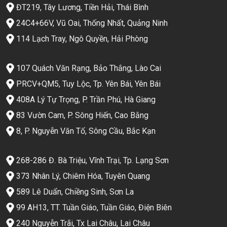
ĐT219, Tây Lương, Tiền Hải, Thái Bình
24C4+66V, Vũ Oai, Thống Nhất, Quảng Ninh
114 Lạch Tray, Ngô Quyền, Hải Phòng
107 Quách Văn Rạng, Bảo Thắng, Lào Cai
PRCV+QM5, Tuy Lộc, Tp. Yên Bái, Yên Bái
408A Lý Tự Trọng, P. Trần Phú, Hà Giang
83 Vườn Cam, P. Sông Hiến, Cao Bằng
8, P. Nguyễn Văn Tố, Sông Cầu, Bắc Kạn
268-286 Đ. Bà Triệu, Vĩnh Trại, Tp. Lạng Sơn
373 Nhân Lý, Chiêm Hóa, Tuyên Quang
589 Lê Duẩn, Chiềng Sinh, Sơn La
99 AH13, TT. Tuần Giáo, Tuần Giáo, Điện Biên
240 Nguyễn Trãi, Tx Lai Châu, Lai Châu