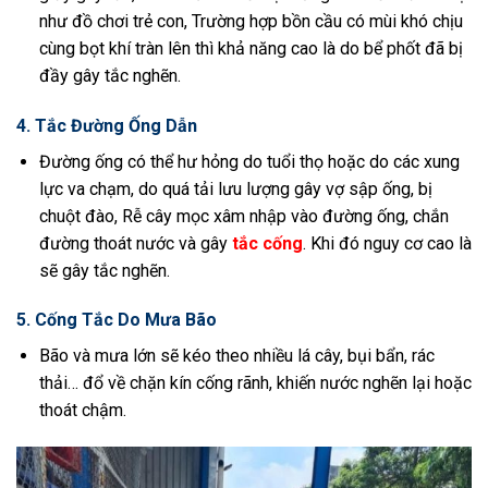
như đồ chơi trẻ con, Trường hợp bồn cầu có mùi khó chịu
cùng bọt khí tràn lên thì khả năng cao là do bể phốt đã bị
đầy gây tắc nghẽn.
4. Tắc Đường Ống Dẫn
Đường ống có thể hư hỏng do tuổi thọ hoặc do các xung
lực va chạm, do quá tải lưu lượng gây vợ sập ống, bị
chuột đào, Rễ cây mọc xâm nhập vào đường ống, chắn
đường thoát nước và gây
tắc cống
. Khi đó nguy cơ cao là
sẽ gây tắc nghẽn.
5. Cống Tắc Do Mưa Bão
Bão và mưa lớn sẽ kéo theo nhiều lá cây, bụi bẩn, rác
thải… đổ về chặn kín cống rãnh, khiến nước nghẽn lại hoặc
thoát chậm.