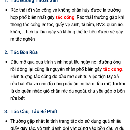
1. Tắc Đường Thoát Sàn
Rác thải đi vào cống và không phân hủy được là trường
hợp phổ biến nhất gây
tắc cống
. Rác thải thường gặp khi
thông tắc cống là: tóc, giấy vệ sinh, tã bỉm, BVS, quần áo,
khăn,…, tích tụ lâu ngày và không thể tự tiêu được sẽ gây
ra tắc nghẽn
2. Tắc Bồn Rửa
Dầu mỡ qua quá trình sinh hoạt lâu ngày nơi đường ống
rồi đông lại cũng là nguyên nhân phổ biến gây
tắc cống
.
Hiện tượng tắc cống do dầu mỡ đến từ việc tiện tay xả
rửa bát đĩa và các đồ dùng nấu ăn có bám dầu mỡ,đôi khi
là do quên nhấc giỏ chắn rác da ngoài, chủ yếu gặp ở bồn
rửa bát.
3. Tắc Cầu, Tắc Bể Phốt
Thường gặp nhất là tình trạng tắc do sử dụng quá nhiều
giấy gây tắc, vô tình đánh dơi vật cứng vào bồn cầu ví dụ