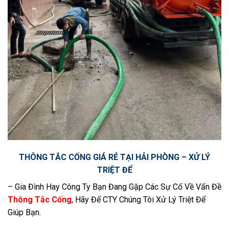
THÔNG TẮC CỐNG GIÁ RẺ TẠI HẢI PHÒNG – XỬ LÝ
TRIỆT ĐỂ
– Gia Đình Hay Công Ty Bạn Đang Gặp Các Sự Cố Về Vấn Đề
Thông Tắc Cống
, Hãy Để CTY Chúng Tôi Xử Lý Triệt Để
Giúp Bạn.