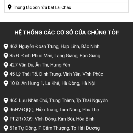
Thông tắc bồn rửa bát Lai Châu
HỆ THỐNG CÁC CƠ SỞ CỦA CHÚNG TÔI!
462 Nguyễn Đoan Trung, Hạp Lĩnh, Bắc Ninh
85 Đ. Đình Phúc Mãn, Lạng Giang, Bắc Giang
427 Vân Du, Ân Thi, Hưng Yên
45 Lý Thái Tổ, Định Trung, Vĩnh Yên, Vĩnh Phúc
10 Đ. An Hưng 1, La Khê, Hà Đông, Hà Nội
465 Lưu Nhân Chú, Trung Thành, Tp Thái Nguyên
96HV+QQQ, Hiền Trung, Tam Nông, Phú Thọ
PF2R+XQ9, Vĩnh Đồng, Kim Bôi, Hòa Bình
51a Tự Đông, P. Cẩm Thượng, Tp Hải Dương