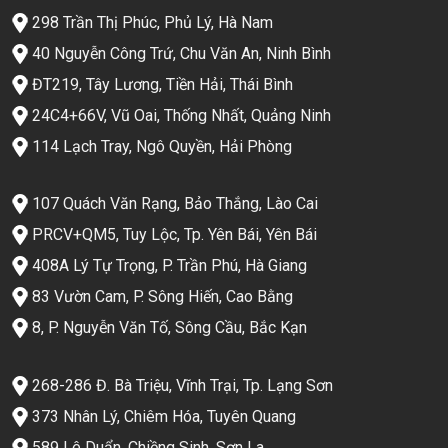
298 Trần Thị Phúc, Phủ Lý, Hà Nam
40 Nguyễn Công Trứ, Chu Văn An, Ninh Bình
ĐT219, Tây Lương, Tiền Hải, Thái Bình
24C4+66V, Vũ Oai, Thống Nhất, Quảng Ninh
114 Lạch Tray, Ngô Quyền, Hải Phòng
107 Quách Văn Rạng, Bảo Thắng, Lào Cai
PRCV+QM5, Tuy Lộc, Tp. Yên Bái, Yên Bái
408A Lý Tự Trọng, P. Trần Phú, Hà Giang
83 Vườn Cam, P. Sông Hiến, Cao Bằng
8, P. Nguyễn Văn Tố, Sông Cầu, Bắc Kạn
268-286 Đ. Bà Triệu, Vĩnh Trại, Tp. Lạng Sơn
373 Nhân Lý, Chiêm Hóa, Tuyên Quang
589 Lê Duẩn, Chiềng Sinh, Sơn La