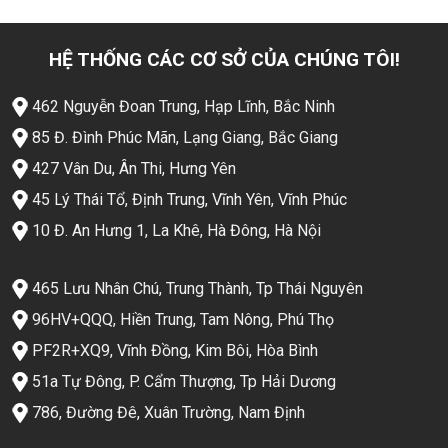
HỆ THỐNG CÁC CƠ SỞ CỦA CHÚNG TÔI!
462 Nguyễn Đoan Trung, Hạp Lĩnh, Bắc Ninh
85 Đ. Đình Phúc Mãn, Lạng Giang, Bắc Giang
427 Vân Du, Ân Thi, Hưng Yên
45 Lý Thái Tổ, Định Trung, Vĩnh Yên, Vĩnh Phúc
10 Đ. An Hưng 1, La Khê, Hà Đông, Hà Nội
465 Lưu Nhân Chú, Trung Thành, Tp Thái Nguyên
96HV+QQQ, Hiền Trung, Tam Nông, Phú Thọ
PF2R+XQ9, Vĩnh Đồng, Kim Bôi, Hòa Bình
51a Tự Đông, P. Cẩm Thượng, Tp Hải Dương
786, Đường Đê, Xuân Trường, Nam Định