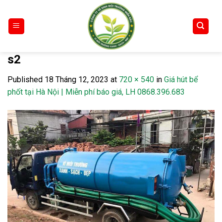
Skip
to
content
s2
Published
18 Tháng 12, 2023
at
720 × 540
in
Giá hút bể
phốt tại Hà Nội | Miễn phí báo giá, LH 0868.396.683