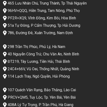
465 Lưu Nhân Chú, Trung Thành, Tp Thái Nguyên
96HV+QQQ, Hiền Trung, Tam Nông, Phú Thọ
PF2R+XQ9, Vĩnh Đồng, Kim Bôi, Hòa Bình
51a Tự Đông, P. Cẩm Thượng, Tp Hải Dương
786, Đường Đê, Xuân Trường, Nam Định
298 Trần Thị Phúc, Phủ Lý, Hà Nam
40 Nguyễn Công Trứ, Chu Văn An, Ninh Bình
ĐT219, Tây Lương, Tiền Hải, Thái Bình
24C4+66V, Vũ Oai, Thống Nhất, Quảng Ninh
114 Lạch Tray, Ngô Quyền, Hải Phòng
107 Quách Văn Rạng, Bảo Thắng, Lào Cai
PRCV+QM5, Tuy Lộc, Tp. Yên Bái, Yên Bái
408A Lý Tự Trọng, P. Trần Phú, Hà Giang