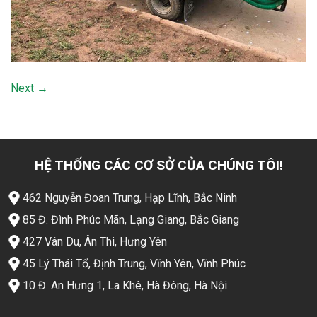
Next
→
HỆ THỐNG CÁC CƠ SỞ CỦA CHÚNG TÔI!
462 Nguyễn Đoan Trung, Hạp Lĩnh, Bắc Ninh
85 Đ. Đình Phúc Mãn, Lạng Giang, Bắc Giang
427 Vân Du, Ân Thi, Hưng Yên
45 Lý Thái Tổ, Định Trung, Vĩnh Yên, Vĩnh Phúc
10 Đ. An Hưng 1, La Khê, Hà Đông, Hà Nội