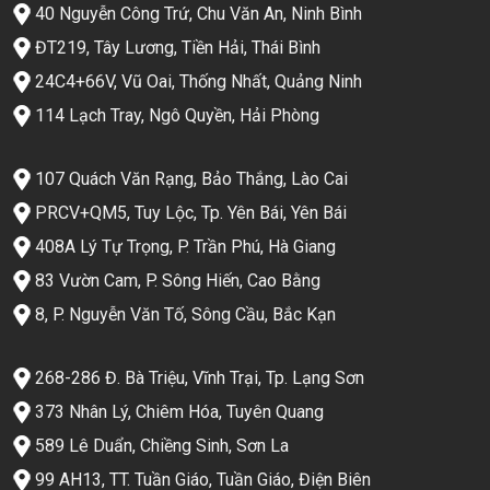
40 Nguyễn Công Trứ, Chu Văn An, Ninh Bình
ĐT219, Tây Lương, Tiền Hải, Thái Bình
24C4+66V, Vũ Oai, Thống Nhất, Quảng Ninh
114 Lạch Tray, Ngô Quyền, Hải Phòng
107 Quách Văn Rạng, Bảo Thắng, Lào Cai
PRCV+QM5, Tuy Lộc, Tp. Yên Bái, Yên Bái
408A Lý Tự Trọng, P. Trần Phú, Hà Giang
83 Vườn Cam, P. Sông Hiến, Cao Bằng
8, P. Nguyễn Văn Tố, Sông Cầu, Bắc Kạn
268-286 Đ. Bà Triệu, Vĩnh Trại, Tp. Lạng Sơn
373 Nhân Lý, Chiêm Hóa, Tuyên Quang
589 Lê Duẩn, Chiềng Sinh, Sơn La
99 AH13, TT. Tuần Giáo, Tuần Giáo, Điện Biên