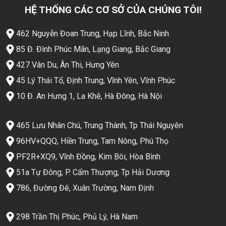
HỆ THỐNG CÁC CƠ SỞ CỦA CHÚNG TÔI!
462 Nguyễn Đoan Trung, Hạp Lĩnh, Bắc Ninh
85 Đ. Đình Phúc Mãn, Lạng Giang, Bắc Giang
427 Vân Du, Ân Thi, Hưng Yên
45 Lý Thái Tổ, Định Trung, Vĩnh Yên, Vĩnh Phúc
10 Đ. An Hưng 1, La Khê, Hà Đông, Hà Nội
465 Lưu Nhân Chú, Trung Thành, Tp Thái Nguyên
96HV+QQQ, Hiền Trung, Tam Nông, Phú Thọ
PF2R+XQ9, Vĩnh Đồng, Kim Bôi, Hòa Bình
51a Tự Đông, P. Cẩm Thượng, Tp Hải Dương
786, Đường Đê, Xuân Trường, Nam Định
298 Trần Thị Phúc, Phủ Lý, Hà Nam