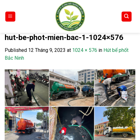
Skip
to
content
hut-be-phot-mien-bac-1-1024×576
Published
12 Tháng 9, 2023
at
1024 × 576
in
Hút bể phốt
Bắc Ninh