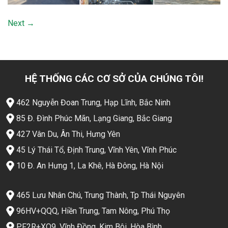
Next
→
HỆ THỐNG CÁC CƠ SỞ CỦA CHÚNG TÔI!
462 Nguyễn Đoan Trung, Hạp Lĩnh, Bắc Ninh
85 Đ. Đình Phúc Mãn, Lạng Giang, Bắc Giang
427 Vân Du, Ân Thi, Hưng Yên
45 Lý Thái Tổ, Định Trung, Vĩnh Yên, Vĩnh Phúc
10 Đ. An Hưng 1, La Khê, Hà Đông, Hà Nội
465 Lưu Nhân Chú, Trung Thành, Tp Thái Nguyên
96HV+QQQ, Hiền Trung, Tam Nông, Phú Thọ
PF2R+XQ9, Vĩnh Đồng, Kim Bôi, Hòa Bình