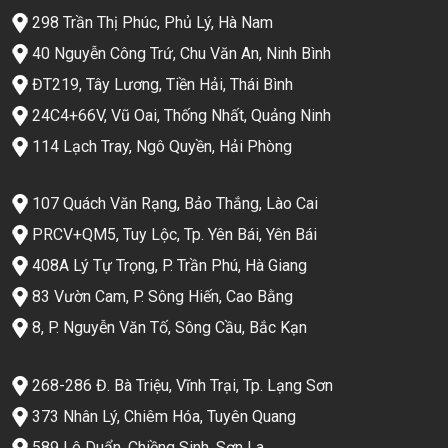
298 Trần Thị Phúc, Phủ Lý, Hà Nam
40 Nguyễn Công Trứ, Chu Văn An, Ninh Bình
ĐT219, Tây Lương, Tiền Hải, Thái Bình
24C4+66V, Vũ Oai, Thống Nhất, Quảng Ninh
114 Lạch Tray, Ngô Quyền, Hải Phòng
107 Quách Văn Rạng, Bảo Thắng, Lào Cai
PRCV+QM5, Tuy Lộc, Tp. Yên Bái, Yên Bái
408A Lý Tự Trọng, P. Trần Phú, Hà Giang
83 Vườn Cam, P. Sông Hiến, Cao Bằng
8, P. Nguyễn Văn Tố, Sông Cầu, Bắc Kạn
268-286 Đ. Bà Triệu, Vĩnh Trại, Tp. Lạng Sơn
373 Nhân Lý, Chiêm Hóa, Tuyên Quang
589 Lê Duẩn, Chiềng Sinh, Sơn La