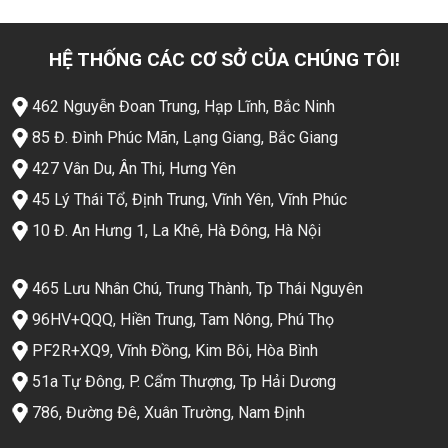
HỆ THỐNG CÁC CƠ SỞ CỦA CHÚNG TÔI!
462 Nguyễn Đoan Trung, Hạp Lĩnh, Bắc Ninh
85 Đ. Đình Phúc Mãn, Lạng Giang, Bắc Giang
427 Vân Du, Ân Thi, Hưng Yên
45 Lý Thái Tổ, Định Trung, Vĩnh Yên, Vĩnh Phúc
10 Đ. An Hưng 1, La Khê, Hà Đông, Hà Nội
465 Lưu Nhân Chú, Trung Thành, Tp Thái Nguyên
96HV+QQQ, Hiền Trung, Tam Nông, Phú Thọ
PF2R+XQ9, Vĩnh Đồng, Kim Bôi, Hòa Bình
51a Tự Đông, P. Cẩm Thượng, Tp Hải Dương
786, Đường Đê, Xuân Trường, Nam Định