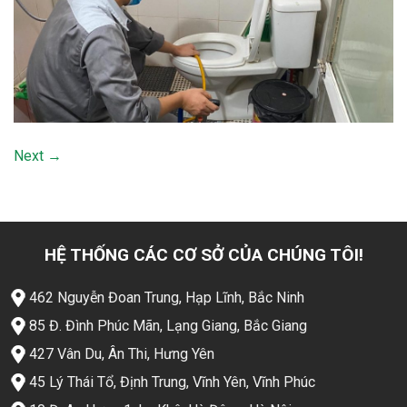
Next
→
HỆ THỐNG CÁC CƠ SỞ CỦA CHÚNG TÔI!
462 Nguyễn Đoan Trung, Hạp Lĩnh, Bắc Ninh
85 Đ. Đình Phúc Mãn, Lạng Giang, Bắc Giang
427 Vân Du, Ân Thi, Hưng Yên
45 Lý Thái Tổ, Định Trung, Vĩnh Yên, Vĩnh Phúc