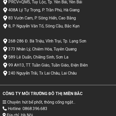
PRCV+QM5, Tuy Lộc, Tp. Yên Bái, Yên Bái
408A Lý Tự Trọng, P. Trần Phú, Hà Giang
83 Vườn Cam, P. Sông Hiến, Cao Bằng
8, P. Nguyễn Văn Tố, Sông Cầu, Bắc Kạn
268-286 Đ. Bà Triệu, Vĩnh Trại, Tp. Lạng Sơn
373 Nhân Lý, Chiêm Hóa, Tuyên Quang
589 Lê Duẩn, Chiềng Sinh, Sơn La
99 AH13, TT. Tuần Giáo, Tuần Giáo, Điện Biên
240 Nguyễn Trãi, Tx Lai Châu, Lai Châu
CÔNG TY MÔI TRƯỜNG ĐÔ THỊ MIỀN BẮC
Chuyên: hút bể phốt, thông cống ngặt...
Hotline: 0868.396.683
Địa chỉ: Hà Nội