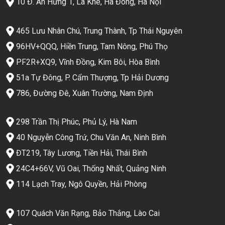
10 Đ. An Hưng 1, La Khê, Hà Đông, Hà Nội
465 Lưu Nhân Chú, Trung Thành, Tp Thái Nguyên
96HV+QQQ, Hiền Trung, Tam Nông, Phú Thọ
PF2R+XQ9, Vĩnh Đồng, Kim Bôi, Hòa Bình
51a Tự Đông, P. Cẩm Thượng, Tp Hải Dương
786, Đường Đê, Xuân Trường, Nam Định
298 Trần Thị Phúc, Phủ Lý, Hà Nam
40 Nguyễn Công Trứ, Chu Văn An, Ninh Bình
ĐT219, Tây Lương, Tiền Hải, Thái Bình
24C4+66V, Vũ Oai, Thống Nhất, Quảng Ninh
114 Lạch Tray, Ngô Quyền, Hải Phòng
107 Quách Văn Rạng, Bảo Thắng, Lào Cai