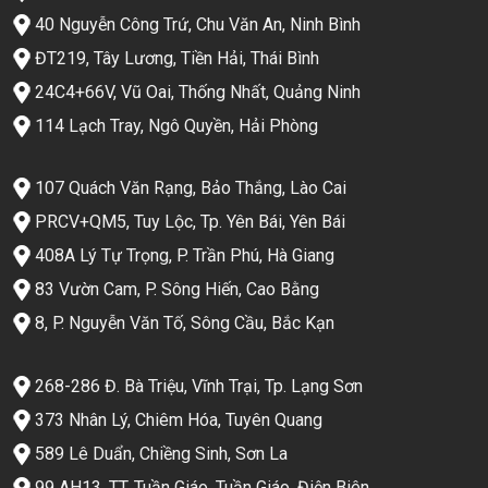
40 Nguyễn Công Trứ, Chu Văn An, Ninh Bình
ĐT219, Tây Lương, Tiền Hải, Thái Bình
24C4+66V, Vũ Oai, Thống Nhất, Quảng Ninh
114 Lạch Tray, Ngô Quyền, Hải Phòng
107 Quách Văn Rạng, Bảo Thắng, Lào Cai
PRCV+QM5, Tuy Lộc, Tp. Yên Bái, Yên Bái
408A Lý Tự Trọng, P. Trần Phú, Hà Giang
83 Vườn Cam, P. Sông Hiến, Cao Bằng
8, P. Nguyễn Văn Tố, Sông Cầu, Bắc Kạn
268-286 Đ. Bà Triệu, Vĩnh Trại, Tp. Lạng Sơn
373 Nhân Lý, Chiêm Hóa, Tuyên Quang
589 Lê Duẩn, Chiềng Sinh, Sơn La
99 AH13, TT. Tuần Giáo, Tuần Giáo, Điện Biên