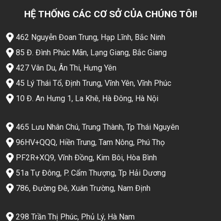
HỆ THỐNG CÁC CƠ SỞ CỦA CHÚNG TÔI!
462 Nguyễn Đoan Trung, Hạp Lĩnh, Bắc Ninh
85 Đ. Đình Phúc Mãn, Lạng Giang, Bắc Giang
427 Vân Du, Ân Thi, Hưng Yên
45 Lý Thái Tổ, Định Trung, Vĩnh Yên, Vĩnh Phúc
10 Đ. An Hưng 1, La Khê, Hà Đông, Hà Nội
465 Lưu Nhân Chú, Trung Thành, Tp Thái Nguyên
96HV+QQQ, Hiền Trung, Tam Nông, Phú Thọ
PF2R+XQ9, Vĩnh Đồng, Kim Bôi, Hòa Bình
51a Tự Đông, P. Cẩm Thượng, Tp Hải Dương
786, Đường Đê, Xuân Trường, Nam Định
298 Trần Thị Phúc, Phủ Lý, Hà Nam