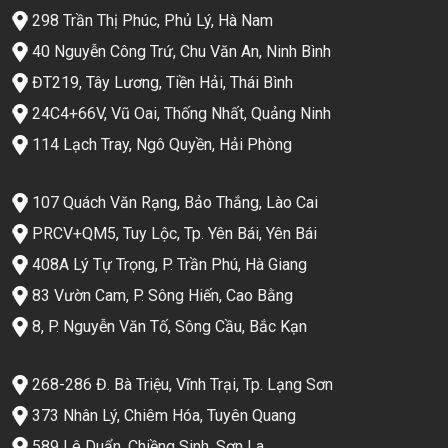
298 Trần Thị Phúc, Phủ Lý, Hà Nam
40 Nguyễn Công Trứ, Chu Văn An, Ninh Bình
ĐT219, Tây Lương, Tiền Hải, Thái Bình
24C4+66V, Vũ Oai, Thống Nhất, Quảng Ninh
114 Lạch Tray, Ngô Quyền, Hải Phòng
107 Quách Văn Rạng, Bảo Thắng, Lào Cai
PRCV+QM5, Tuy Lộc, Tp. Yên Bái, Yên Bái
408A Lý Tự Trọng, P. Trần Phú, Hà Giang
83 Vườn Cam, P. Sông Hiến, Cao Bằng
8, P. Nguyễn Văn Tố, Sông Cầu, Bắc Kạn
268-286 Đ. Bà Triệu, Vĩnh Trại, Tp. Lạng Sơn
373 Nhân Lý, Chiêm Hóa, Tuyên Quang
589 Lê Duẩn, Chiềng Sinh, Sơn La