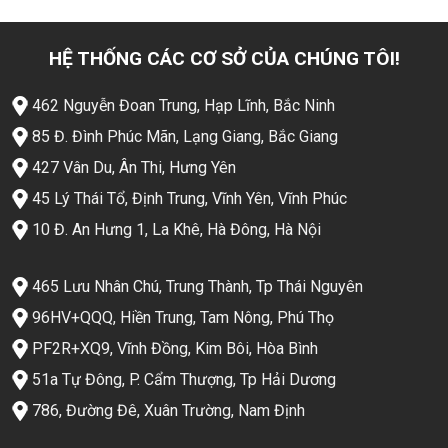
HỆ THỐNG CÁC CƠ SỞ CỦA CHÚNG TÔI!
462 Nguyễn Đoan Trung, Hạp Lĩnh, Bắc Ninh
85 Đ. Đình Phúc Mãn, Lạng Giang, Bắc Giang
427 Vân Du, Ân Thi, Hưng Yên
45 Lý Thái Tổ, Định Trung, Vĩnh Yên, Vĩnh Phúc
10 Đ. An Hưng 1, La Khê, Hà Đông, Hà Nội
465 Lưu Nhân Chú, Trung Thành, Tp Thái Nguyên
96HV+QQQ, Hiền Trung, Tam Nông, Phú Thọ
PF2R+XQ9, Vĩnh Đồng, Kim Bôi, Hòa Bình
51a Tự Đông, P. Cẩm Thượng, Tp Hải Dương
786, Đường Đê, Xuân Trường, Nam Định