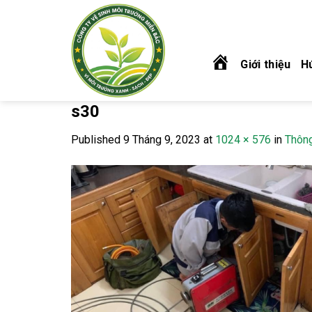
Skip
to
content
Giới thiệu
Hú
Trang
s30
chủ
Published
9 Tháng 9, 2023
at
1024 × 576
in
Thông