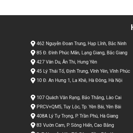
462 Nguyễn Đoan Trung, Hạp Lĩnh, Bắc Ninh
85 Đ. Đình Phúc Mãn, Lạng Giang, Bắc Giang
427 Vân Du, Ân Thi, Hưng Yên
45 Lý Thái Tổ, Định Trung, Vĩnh Yên, Vĩnh Phúc
10 Đ. An Hưng 1, La Khê, Hà Đông, Hà Nội
107 Quách Văn Rạng, Bảo Thắng, Lào Cai
PRCV+QM5, Tuy Lộc, Tp. Yên Bái, Yên Bái
408A Lý Tự Trọng, P. Trần Phú, Hà Giang
83 Vườn Cam, P. Sông Hiến, Cao Bằng