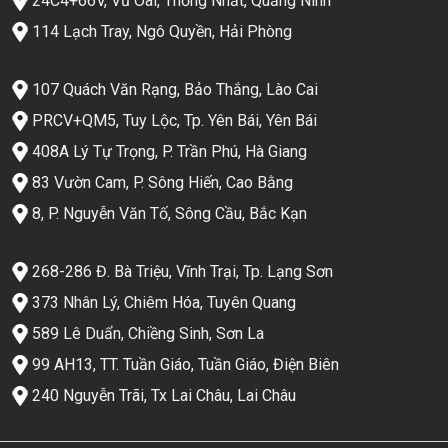
24C4+66V, Vũ Oai, Thống Nhất, Quảng Ninh
114 Lạch Tray, Ngô Quyền, Hải Phòng
107 Quách Văn Rạng, Bảo Thắng, Lào Cai
PRCV+QM5, Tuy Lộc, Tp. Yên Bái, Yên Bái
408A Lý Tự Trọng, P. Trần Phú, Hà Giang
83 Vườn Cam, P. Sông Hiến, Cao Bằng
8, P. Nguyễn Văn Tố, Sông Cầu, Bắc Kạn
268-286 Đ. Bà Triệu, Vĩnh Trại, Tp. Lạng Sơn
373 Nhân Lý, Chiêm Hóa, Tuyên Quang
589 Lê Duẩn, Chiềng Sinh, Sơn La
99 AH13, TT. Tuần Giáo, Tuần Giáo, Điện Biên
240 Nguyễn Trãi, Tx Lai Châu, Lai Châu