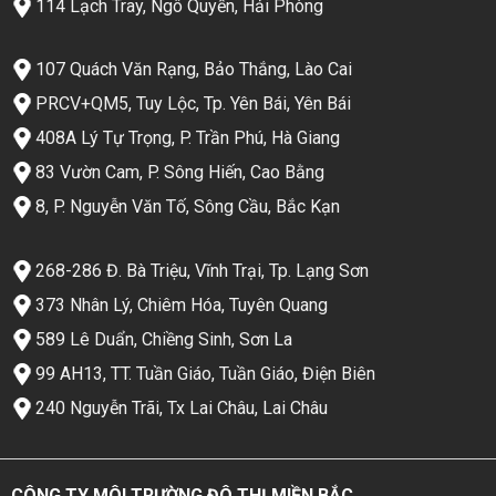
114 Lạch Tray, Ngô Quyền, Hải Phòng
107 Quách Văn Rạng, Bảo Thắng, Lào Cai
PRCV+QM5, Tuy Lộc, Tp. Yên Bái, Yên Bái
408A Lý Tự Trọng, P. Trần Phú, Hà Giang
83 Vườn Cam, P. Sông Hiến, Cao Bằng
8, P. Nguyễn Văn Tố, Sông Cầu, Bắc Kạn
268-286 Đ. Bà Triệu, Vĩnh Trại, Tp. Lạng Sơn
373 Nhân Lý, Chiêm Hóa, Tuyên Quang
589 Lê Duẩn, Chiềng Sinh, Sơn La
99 AH13, TT. Tuần Giáo, Tuần Giáo, Điện Biên
240 Nguyễn Trãi, Tx Lai Châu, Lai Châu
CÔNG TY MÔI TRƯỜNG ĐÔ THỊ MIỀN BẮC